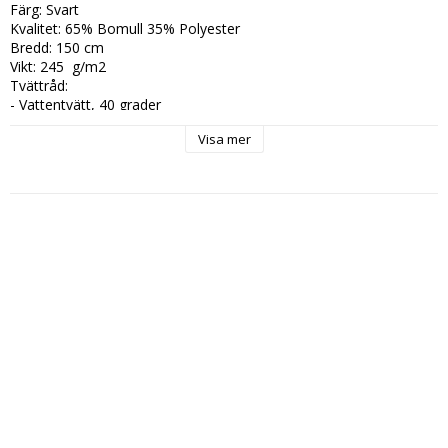
Färg: Svart

Kvalitet: 65% Bomull 35% Polyester

Bredd: 150 cm

Vikt: 245  g/m2

Tvättråd:

- Vattentvätt, 40 grader

- Strykning, två prickar

Visa mer
- Ej tumling
