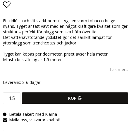
Lägg till i favoritlistan
Ett tidlöst och slitstarkt bomullstyg i en varm tobacco beige
nyans. Tyget är tätt vävt med en något kraftigare kvalitet som ger
struktur – perfekt för plagg som ska hålla över tid.
Det vattenavstötande ytskiktet gör det särskilt lämpat för
ytterplagg som trenchcoats och jackor
Tyget kan köpas per decimeter, priset avser hela meter.
Minsta beställning är 1,5 meter.
Läs mer...
Leverans:
3-6 dagar
KÖP
Betala säkert med Klarna
Maila oss, vi svarar snabbt!