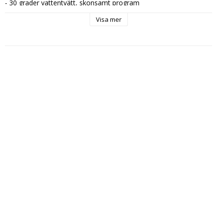
- 30 grader vattentvätt, skonsamt program

- Hängtorkas

Visa mer
- Strykning två prickar
