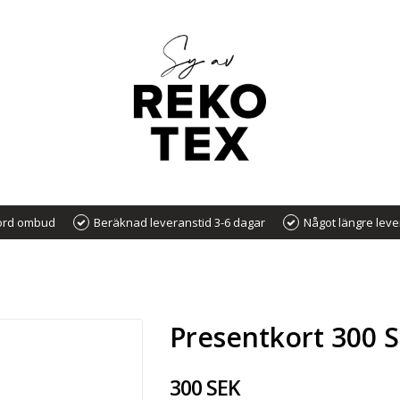
nord ombud
Beräknad leveranstid 3-6 dagar
Något längre leve
Presentkort 300 
300 SEK