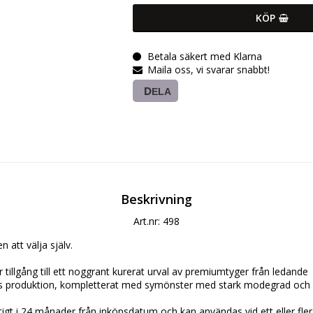
KÖP
Betala säkert med Klarna
Maila oss, vi svarar snabbt!
DELA
Beskrivning
Art.nr: 498
 att välja själv.

 tillgång till ett noggrant kurerat urval av premiumtyger från ledande 
produktion, kompletterat med symönster med stark modegrad och d
tigt i 24 månader från inköpsdatum och kan användas vid ett eller flera ti