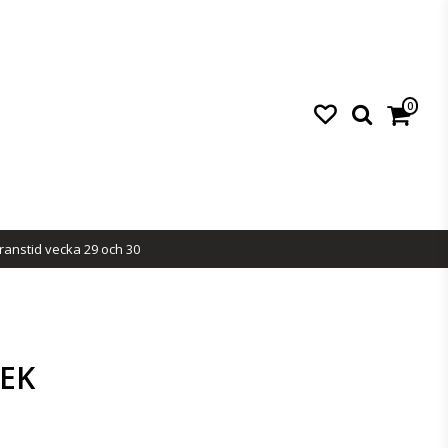
0
ranstid vecka 29 och 30
SEK