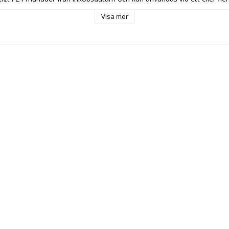
Visa mer
ör den som uppskattar kvalitet, materialkänsla och möjligheten att s