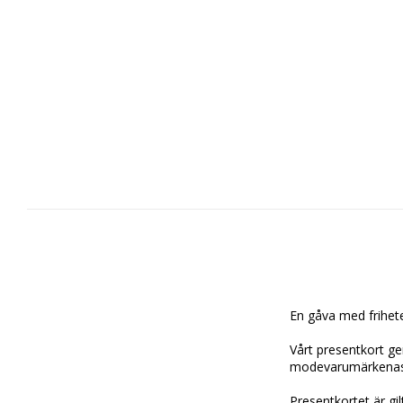
En gåva med friheten
Vårt presentkort ger
modevarumärkenas 
Presentkortet är gil