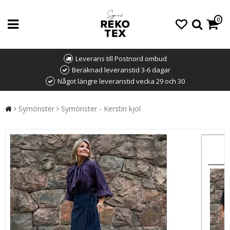
0
Leverans till Postnord ombud
Beräknad leveranstid 3-6 dagar
Något längre leveranstid vecka 29 och 30
Symönster
Symönster - Kerstin kjol